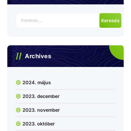
Archives
2024. május
2023. december
2023. november
2023. október