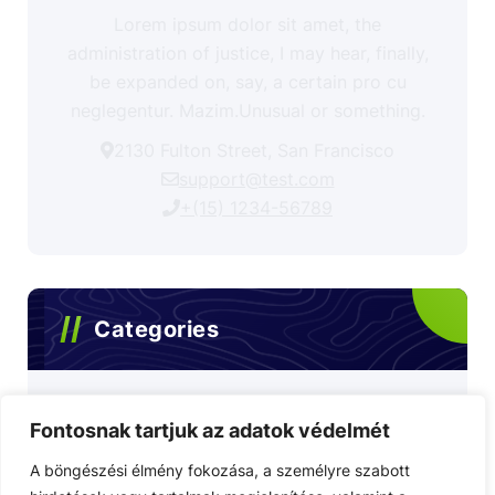
Lorem ipsum dolor sit amet, the
administration of justice, I may hear, finally,
be expanded on, say, a certain pro cu
neglegentur.
Mazim.Unusual or something.
2130 Fulton Street, San Francisco
support@test.com
+(15) 1234-56789
Categories
Egyéb videók
Fontosnak tartjuk az adatok védelmét
A böngészési élmény fokozása, a személyre szabott
Olvasói vélemény