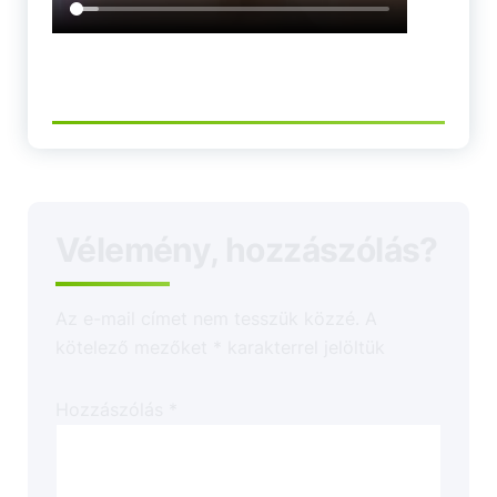
Vélemény, hozzászólás?
Az e-mail címet nem tesszük közzé.
A
kötelező mezőket
*
karakterrel jelöltük
Hozzászólás
*