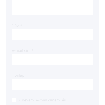
Név
*
E-mail cím
*
Honlap
A nevem, e-mail címem, és