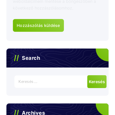
weboldalcímem mentése a böngészőben a
következő hozzászólásomhoz.
Search
Archives