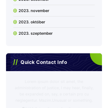
2023. november
2023. október
2023. szeptember
Quick Contact Info
Lorem ipsum dolor sit amet, the
administration of justice, I may hear, finally,
be expanded on, say, a certain pro cu
neglegentur.
Mazim.Unusual or something.