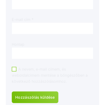
E-mail cím
*
Honlap
A nevem, e-mail címem, és
weboldalcímem mentése a böngészőben a
következő hozzászólásomhoz.