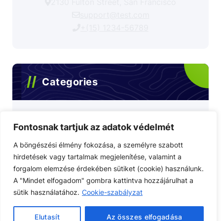
2130 Fulton Street, San Francisco
support@test.com
+(15) 1234-56789
Categories
Egyéb videók
Fontosnak tartjuk az adatok védelmét
A böngészési élmény fokozása, a személyre szabott
Olvasói vélemény
hirdetések vagy tartalmak megjelenítése, valamint a
forgalom elemzése érdekében sütiket (cookie) használunk.
Uncategorized
A "Mindet elfogadom" gombra kattintva hozzájárulhat a
sütik használatához.
Cookie-szabályzat
Elutasít
Az összes elfogadása