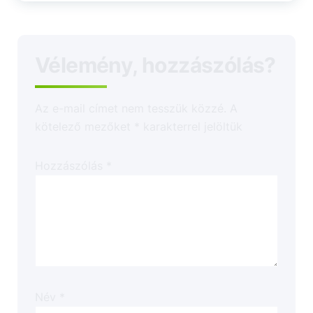
Vélemény, hozzászólás?
Az e-mail címet nem tesszük közzé.
A
kötelező mezőket
*
karakterrel jelöltük
Hozzászólás
*
Név
*