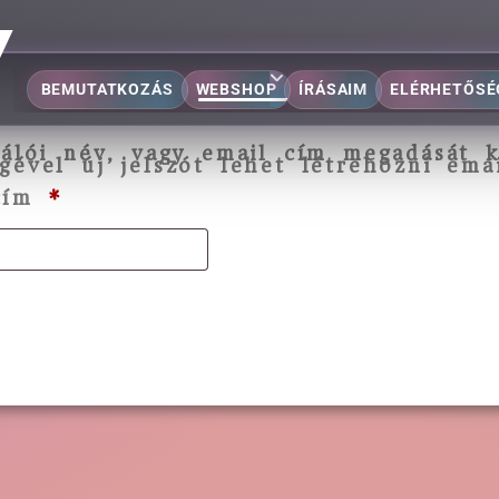
BEMUTATKOZÁS
WEBSHOP
ÍRÁSAIM
ELÉRHETŐSÉ
ználói név, vagy email cím megadását
gével új jelszót lehet létrehozni emai
 cím
*