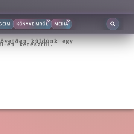
GEIM
KÖNYVEIMRŐL
MÉDIA
 követően küldünk egy
l-en keresztül.